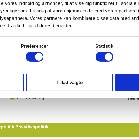
se vores indhold og annoncer, til at vise dig funktioner til sociale
oplysninger om din brug af vores hjemmeside med vores partnere i
komne til at kontakte os og få kompetent rådgivning.
ysepartnere. Vores partnere kan kombinere disse data med andr
et fra din brug af deres tjenester.
Præferencer
Statistik
Udstilling / værksted Tåsinge
Kon
Vesterballevej 5
21
Tillad valgte
5700 Svendborg, Fyn
in
Se udstilling
Træffe
politik
Privatlivspolitik