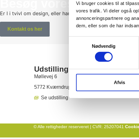
Besøg vores udstilling
Vi bruger cookies til at tilpas
vores trafik. Vi deler også 
Er I i tvivl om design, eller har I spørgsmål, er I altid vel
annonceringspartnere og anal
dem, eller som de har indsaml
Kontakt os her
Samtykkevalg
Nødvendig
Udstilling Sandager
Møllevej 6
Afvis
5772 Kværndrup, Fyn
Se udstilling
© Alle rettigheder reserveret | CVR: 25207041
Cookie