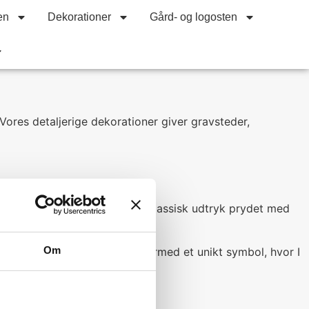
en
Dekorationer
Gård- og logosten
res detaljerige dekorationer giver gravsteder,
en og kan give gravstenen et klassisk udtryk prydet med
Om
d at bronzen anløber. I har dermed et unikt symbol, hvor I