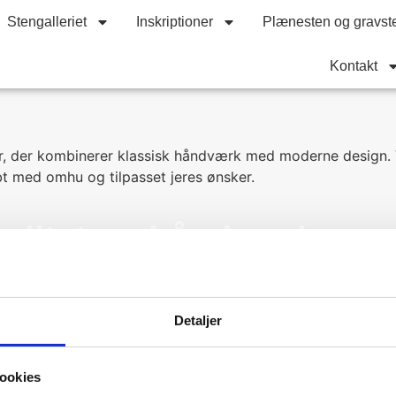
Stengalleriet
Inskriptioner
Plænesten og gravst
Kontakt
, der kombinerer klassisk håndværk med moderne design. Vo
t med omhu og tilpasset jeres ønsker.
valitet og håndværk
an ses i vores katalog. Bronzedekorationerne glitrer i sol
Detaljer
jrforholdene, og vil med tiden kun blive smukkere i takt me
ookies