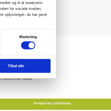
 medier og til at analysere
nden for sociale medier,
e oplysninger, du har givet
Marketing
takt
 40 75 60
Tillad alle
fo@stenhugger-fyn.dk
s bedst efter aftale
Designed by LS Marketing