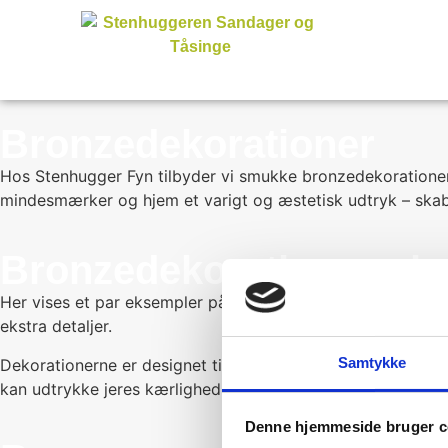
Bronzedekorationer
Hos Stenhugger Fyn tilbyder vi smukke bronzedekorationer
mindesmærker og hjem et varigt og æstetisk udtryk – skab
Bronzedekorationer - k
Her vises et par eksempler på bronzedekorationer. Resten k
ekstra detaljer.
Samtykke
Dekorationerne er designet til at modstå tidens tand og ve
kan udtrykke jeres kærlighed og savn.
Denne hjemmeside bruger c