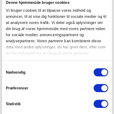
Denne hjemmeside bruger cookies
Hvor mange der besøger hjemmesiden
Vi bruger cookies til at tilpasse vores indhold og
Hvilke sider der bliver besøgt
annoncer, til at vise dig funktioner til sociale medier og til
Hvordan brugere navigerer på siden
at analysere vores trafik. Vi deler også oplysninger om
Oplysningerne bruges kun til at forbedre hjemmesiden.
din brug af vores hjemmeside med vores partnere inden
for sociale medier, annonceringspartnere og
Google Analytics kan behandle data på vores vegne, og
analysepartnere. Vores partnere kan kombinere disse
oplysningerne er som udgangspunkt anonymiserede.
data med andre oplysninger, du har givet dem, eller som
Samtykke
de har indsamlet fra din brug af deres tjenester.
Når du besøger hjemmesiden første gang, kan du
Samtykkevalg
acceptere eller afvise ikke-nødvendige cookies via
Nødvendig
Cookiebot-banneret. Du kan til enhver tid ændre eller
trække dit samtykke tilbage via cookieindstillingerne
Præferencer
nederst på siden.
Tredjepartscookies
Statistik
Vi anvender Google Analytics, som kan placere