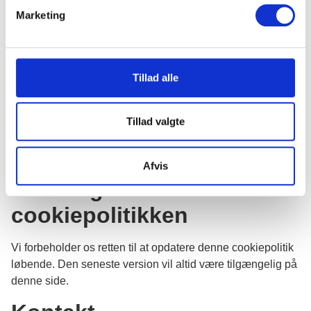
Marketing
tredjepartscookies på din enhed. Disse cookies anvendes
udelukkende til statistiske formål.
Sådan undgår eller sletter
Tillad alle
du cookies
Tillad valgte
Du kan til enhver tid slette eller blokere cookies i din
browser. Vær dog opmærksom på, at dele af hjemmesiden
muligvis ikke fungerer optimalt uden cookies.
Afvis
Ændringer til
cookiepolitikken
Vi forbeholder os retten til at opdatere denne cookiepolitik
løbende. Den seneste version vil altid være tilgængelig på
denne side.