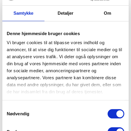
Velkommen til din Stenhugger på
Samtykke
Detaljer
Om
Fyn
Vi har et stort udvalg af gravsten.
Skab en unik gravsten til den rigtige pris.
Denne hjemmeside bruger cookies
Kontakt os her
Vi bruger cookies til at tilpasse vores indhold og
annoncer, til at vise dig funktioner til sociale medier og til
at analysere vores trafik. Vi deler også oplysninger om
din brug af vores hjemmeside med vores partnere inden
for sociale medier, annonceringspartnere og
analysepartnere. Vores partnere kan kombinere disse
data med andre oplysninger, du har givet dem, eller som
de har indsamlet fra din brug af deres tjenester.
Samtykkevalg
Nødvendig