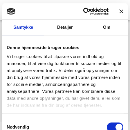
Samtykke
Detaljer
Om
Hello World 3
Denne hjemmeside bruger cookies
christina@ls-marketing.dk
maj 21, 2025
9:33 am
Ingen kommentarer
Vi bruger cookies til at tilpasse vores indhold og
annoncer, til at vise dig funktioner til sociale medier og til
more posts:
Welcome to Elementor 3
at analysere vores trafik. Vi deler også oplysninger om
Hello World 2
din brug af vores hjemmeside med vores partnere inden
21. maj 2025
Ingen
for sociale medier, annonceringspartnere og
kommentarer
analysepartnere. Vores partnere kan kombinere disse
data med andre oplysninger, du har givet dem, eller som
Read More »
de har indsamlet fra din brug af deres tjenester.
Samtykkevalg
Nødvendig