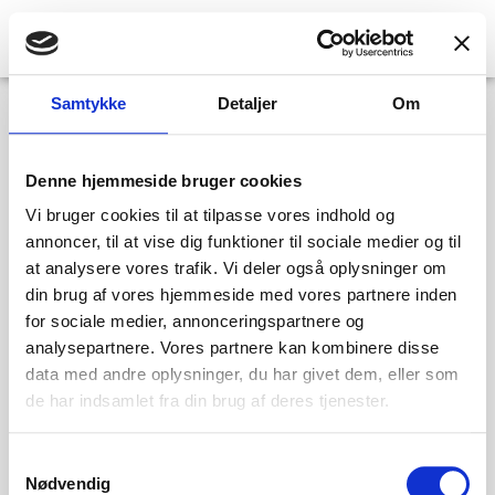
Kategori:
Samtykke
Detaljer
Om
Uncategorized
Denne hjemmeside bruger cookies
Vi bruger cookies til at tilpasse vores indhold og
Hello World 2
annoncer, til at vise dig funktioner til sociale medier og til
at analysere vores trafik. Vi deler også oplysninger om
Welcome to Elementor 2
din brug af vores hjemmeside med vores partnere inden
for sociale medier, annonceringspartnere og
Hello World 1
analysepartnere. Vores partnere kan kombinere disse
data med andre oplysninger, du har givet dem, eller som
Welcome to Elementor
de har indsamlet fra din brug af deres tjenester.
Hello World 3
Samtykkevalg
Nødvendig
Welcome to Elementor 3